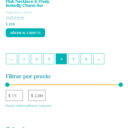
Pink Necklace & Pretty
Butterfly Charm Set
Juguetes y Libros
Valorado
$
210
con
0
AÑADIR AL CARRITO
de
5
←
1
2
3
4
5
6
→
Filtrar por precio
Precio mínimo
Precio máximo