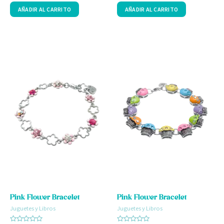
0
0
AÑADIR AL CARRITO
AÑADIR AL CARRITO
de
de
5
5
Pink Flower Bracelet
Pink Flower Bracelet
Juguetes y Libros
Juguetes y Libros