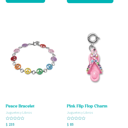
Peace Bracelet
Pink Flip Flop Charm
Juguetes y Libros
Juguetes y Libros
Valorado
Valorado
$
235
$
85
con
con