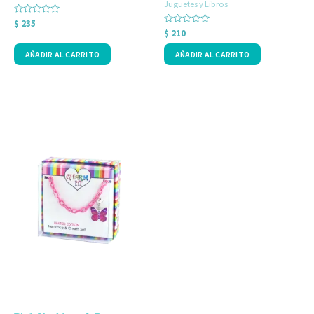
Juguetes y Libros
Valorado
$
235
con
Valorado
$
210
0
con
de
0
AÑADIR AL CARRITO
AÑADIR AL CARRITO
5
de
5