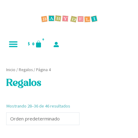
Ir
al
contenido
CART
0
RNAR
$
0
RNAR
Inicio
/
Regalos
/ Página 4
Regalos
RNAR
Mostrando 28–36 de 46 resultados
RNAR
Este