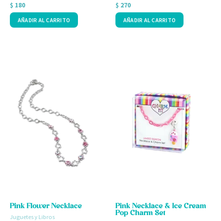
Valorado
Valorado
$
180
$
270
con
con
0
0
AÑADIR AL CARRITO
AÑADIR AL CARRITO
de
de
5
5
Pink Flower Necklace
Pink Necklace & Ice Cream
Pop Charm Set
Juguetes y Libros