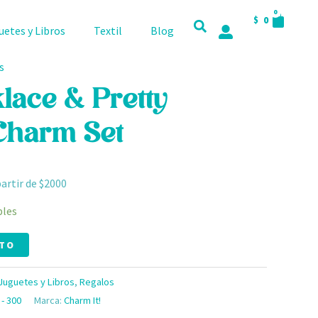
CART
0
$
0
uetes y Libros
Textil
Blog
s
lace & Pretty
 Charm Set
partir de $2000
bles
ITO
Juguetes y Libros
,
Regalos
 - 300
Marca:
Charm It!