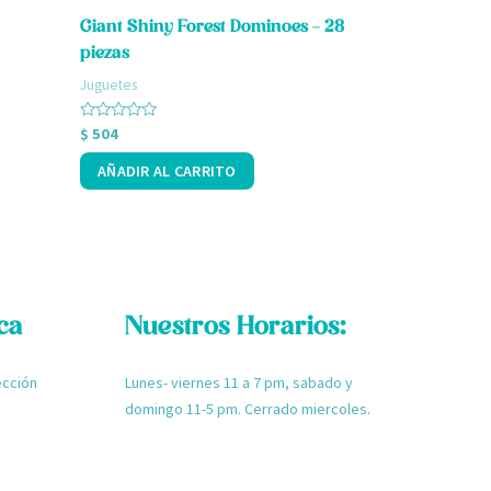
Giant Shiny Forest Dominoes – 28
Cupcake S
piezas
Juguetes
Juguetes
Valorado
$
608
con
Valorado
$
504
0
con
de
0
5
AÑADIR A
AÑADIR AL CARRITO
de
5
ica
Nuestros Horarios:
V Sección
Lunes- viernes 11 a 7 pm, sabado y
domingo 11-5 pm. Cerrado miercoles.