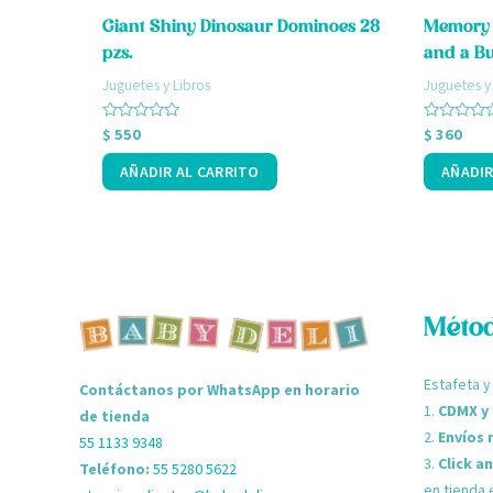
Giant Shiny Dinosaur Dominoes 28
Memory 
pzs.
and a B
Juguetes y Libros
Juguetes y
Valorado
Valorado
$
550
$
360
con
con
0
0
AÑADIR AL CARRITO
AÑADIR
de
de
5
5
Métod
Estafeta y
Contáctanos por WhatsApp en horario
1.
CDMX y
de tienda
2.
Envíos 
55 1133 9348
3.
Click a
Teléfono:
55 5280 5622
en tienda 