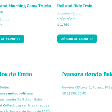
and Matching Game Trucks
Roll and Ride Train
us
Juguetes y Libros
 Libros
Valorado
$
1,750
con
0
de
5
AÑADIR AL CARRITO
 AL CARRITO
os de Envío
Nuestra tienda fís
 Fedex
Newton #35 Local 1, Polanco I
 área metropolitana
CP 11550, CDMX.
nacionales
3 a 5 días hábiles.
nd Collect
paga en línea y recoge
en 1 hr. Horario de tienda de 10:30