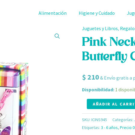
Alimentación
Higiene y Cuidado
Jug
Juguetes y Libros
,
Regalo
Pink
Necklace
Pink Neck
&
Butterfly
Pretty
Butterfly
Charm
$
210
& Envío gratis a 
Set
Disponibilidad:
1 disponi
cantidad
AÑADIR AL CARR
SKU:
ICINS945
Categorías:
Etiquetas:
3 - 6 años
,
Precio 0