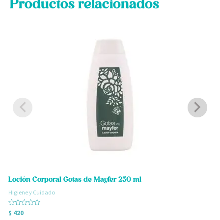
Productos relacionados
Loción Corporal Gotas de Mayfer 250 ml
Higiene y Cuidado
H
Valorado
V
$
420
$
con
c