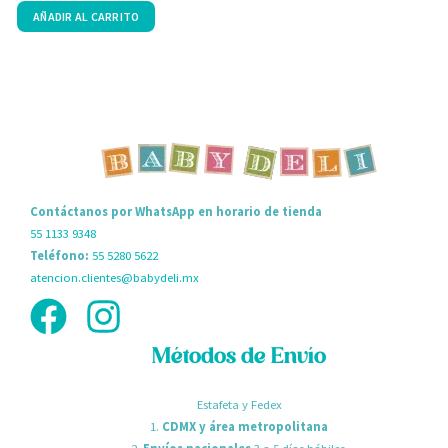
0
0
AÑADIR AL CARRITO
de
d
5
5
Contáctanos por WhatsApp en horario de tienda
55 1133 9348
Teléfono:
55 5280 5622
atencion.clientes@babydeli.mx
Métodos de Envío
Estafeta y Fedex
1.
CDMX y área metropolitana
2.
Envíos nacionales
3 a 5 días hábiles.