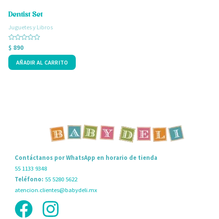
Dentist Set
G
Juguetes y Libros
J
Valorado
V
$
890
$
con
c
0
0
AÑADIR AL CARRITO
de
d
5
5
Contáctanos por WhatsApp en horario de tienda
55 1133 9348
Teléfono:
55 5280 5622
atencion.clientes@babydeli.mx