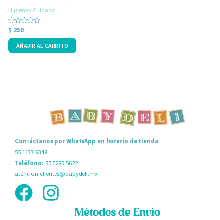
Higiene y Cuidado
H
Valorado
V
$
250
$
con
c
0
0
AÑADIR AL CARRITO
de
d
5
5
Contáctanos por WhatsApp en horario de tienda
55 1133 9348
Teléfono:
55 5280 5622
atencion.clientes@babydeli.mx
Métodos de Envío