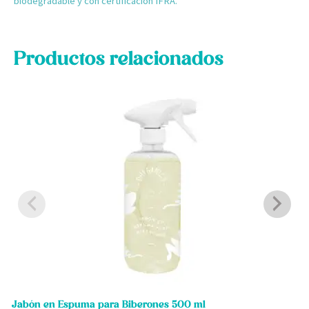
biodegradable y con certificación IFRA.
Productos relacionados
Jabón en Espuma para Biberones 500 ml
J