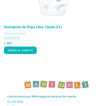
Detergente de Ropa Lilas-Limon 2 Lt
D
Higiene y Cuidado
H
Valorado
V
$
450
$
con
c
0
0
AÑADIR AL CARRITO
de
d
5
5
Contáctanos por WhatsApp en horario de tienda
55 1133 9348