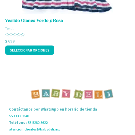
elegir
e
en
e
la
l
Vestido Olanes Verde y Rosa
C
página
p
Textil
T
de
d
Valorado
V
$
699
$
producto
p
con
c
0
0
SELECCIONAR OPCIONES
de
d
5
5
Contáctanos por WhatsApp en horario de tienda
55 1133 9348
Teléfono:
55 5280 5622
atencion.clientes@babydeli.mx