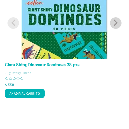
Giant Shiny Dinosaur Dominoes 28 pzs.
B
Juguetes y Libros
J
Valorado
V
$
550
$
con
c
0
0
AÑADIR AL CARRITO
de
d
5
5