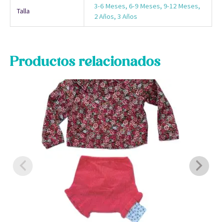
3-6 Meses, 6-9 Meses, 9-12 Meses,
Talla
2 Años, 3 Años
Productos relacionados
Este
E
producto
p
tiene
t
múltiples
m
variantes.
v
Las
L
opciones
o
se
s
pueden
p
elegir
e
en
e