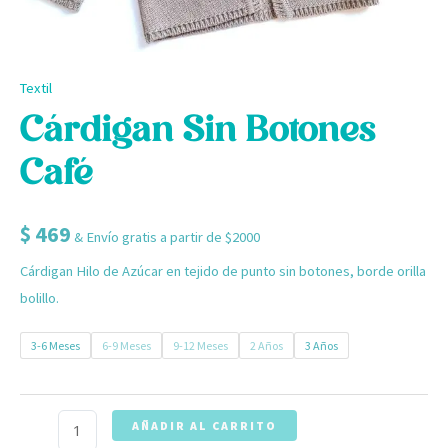
Textil
Cárdigan Sin Botones
Café
$
469
& Envío gratis a partir de $2000
Cárdigan Hilo de Azúcar en tejido de punto sin botones, borde orilla
bolillo.
3-6 Meses
6-9 Meses
9-12 Meses
2 Años
3 Años
AÑADIR AL CARRITO