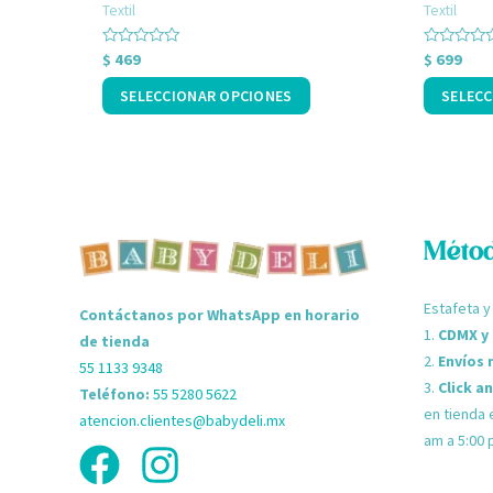
Textil
Textil
página
página
de
de
Valorado
Valorado
$
469
$
699
con
con
producto
producto
0
0
SELECCIONAR OPCIONES
SELECC
de
de
5
5
Métod
Estafeta y
Contáctanos por WhatsApp en horario
1.
CDMX y
de tienda
2.
Envíos 
55 1133 9348
3.
Click a
Teléfono:
55 5280 5622
en tienda 
atencion.clientes@babydeli.mx
am a 5:00 