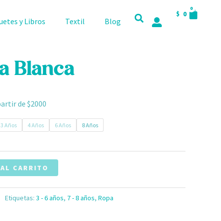
CART
0
$
0
uetes y Libros
Textil
Blog
a Blanca
partir de $2000
3 Años
4 Años
6 Años
8 Años
 AL CARRITO
Etiquetas:
3 - 6 años
,
7 - 8 años
,
Ropa