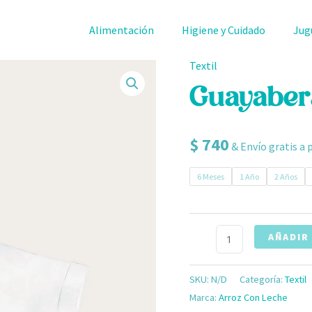
Alimentación
Higiene y Cuidado
Jug
Textil
Guayabera
Blanca
Guayaber
cantidad
$
740
& Envío gratis a 
6 Meses
1 Año
2 Años
AÑADIR
SKU:
N/D
Categoría:
Textil
Marca:
Arroz Con Leche