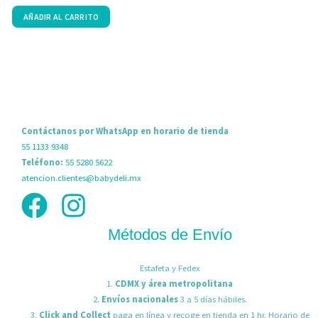
con
0
AÑADIR AL CARRITO
de
5
Contáctanos por WhatsApp en horario de tienda
55 1133 9348
Teléfono:
55 5280 5622
atencion.clientes@babydeli.mx
Métodos de Envío
Estafeta y Fedex
1.
CDMX y área metropolitana
2.
Envíos nacionales
3 a 5 días hábiles.
3.
Click and Collect
paga en línea y recoge en tienda en 1 hr. Horario de