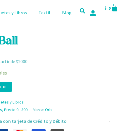
CART
0
$
0
uetes y Libros
Textil
Blog
Ball
partir de $2000
bles
ITO
etes y Libros
s
,
Precio 0 - 300
Marca:
Orb
a con tarjeta de Crédito y Débito