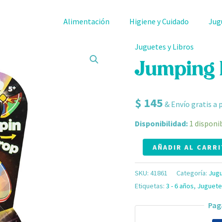
Alimentación
Higiene y Cuidado
Jug
Juguetes y Libros
Jumping
Ball
Jumping 
cantidad
$
145
& Envío gratis a 
Disponibilidad:
1 disponi
AÑADIR AL CARR
SKU:
41861
Categoría:
Jugu
Etiquetas:
3 - 6 años
,
Juguete
Pag