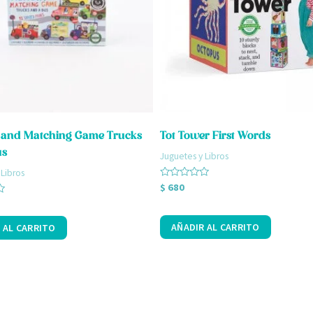
and Matching Game Trucks
Tot Tower First Words
us
Juguetes y Libros
 Libros
Valorado
$
680
con
0
de
5
AÑADIR AL CARRITO
 AL CARRITO