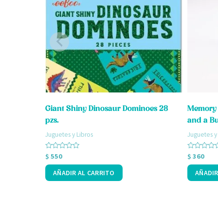
Giant Shiny Dinosaur Dominoes 28
Memory 
pzs.
and a B
Juguetes y Libros
Juguetes y
Valorado
Valorado
$
550
$
360
con
con
0
0
AÑADIR AL CARRITO
AÑADIR
de
de
5
5