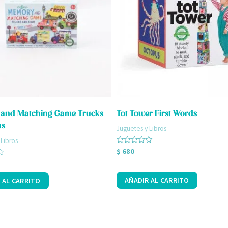
and Matching Game Trucks
Tot Tower First Words
us
Juguetes y Libros
 Libros
Valorado
$
680
con
0
de
5
AÑADIR AL CARRITO
 AL CARRITO