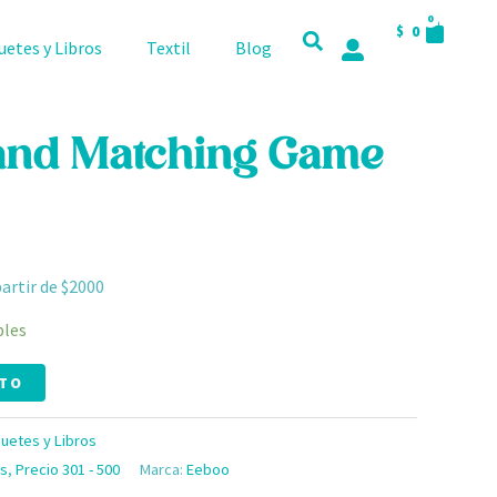
CART
0
$
0
uetes y Libros
Textil
Blog
nd Matching Game
partir de $2000
bles
ITO
uetes y Libros
s
,
Precio 301 - 500
Marca:
Eeboo