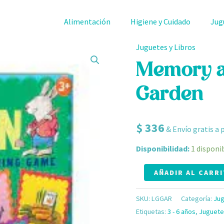
Alimentación
Higiene y Cuidado
Jug
Juguetes y Libros
Memory
and
Memory a
Matching
Garden
Game
Garden
cantidad
$
336
& Envío gratis a 
Disponibilidad:
1 disponi
AÑADIR AL CARR
SKU:
LGGAR
Categoría:
Jug
Etiquetas:
3 - 6 años
,
Juguete