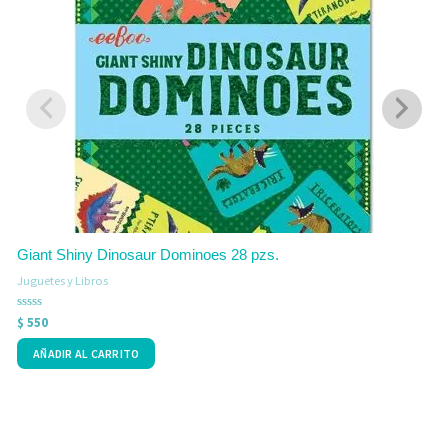
J
V
$
c
0
d
5
Giant Shiny Dinosaur Dominoes 28 pzs.
Juguetes y Libros
Valorado
$
550
con
0
AÑADIR AL CARRITO
de
5