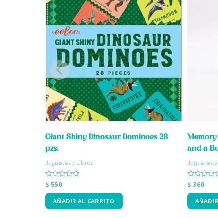
Giant Shiny Dinosaur Dominoes 28
Memory 
pzs.
and a B
Juguetes y Libros
Juguetes y
Valorado
Valorado
$
550
$
360
con
con
0
0
AÑADIR AL CARRITO
AÑADIR
de
de
5
5