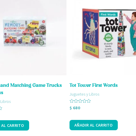
and Matching Game Trucks
Tot Tower First Words
us
Juguetes y Libros
 Libros
Valorado
$
680
con
0
de
5
AÑADIR AL CARRITO
 AL CARRITO