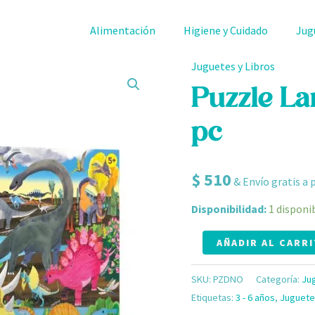
Alimentación
Higiene y Cuidado
Jug
Juguetes y Libros
Puzzle
Land
Puzzle La
of
pc
Dinosaurs
100
pc
$
510
& Envío gratis a 
cantidad
Disponibilidad:
1 disponi
AÑADIR AL CARR
SKU:
PZDNO
Categoría:
Ju
Etiquetas:
3 - 6 años
,
Juguete