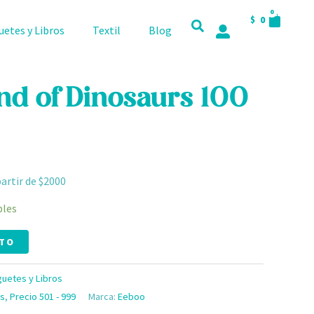
CART
0
$
0
uetes y Libros
Textil
Blog
nd of Dinosaurs 100
partir de $2000
bles
ITO
guetes y Libros
s
,
Precio 501 - 999
Marca:
Eeboo