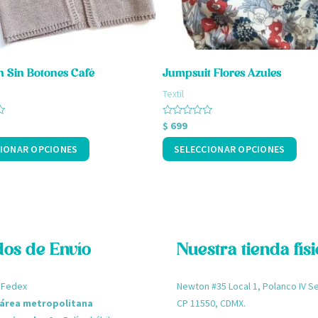
pueden
elegir
en
 Sin Botones Café
Jumpsuit Flores Azules
la
Textil
página
de
Valorado
$
699
con
producto
0
IONAR OPCIONES
SELECCIONAR OPCIONES
de
5
os de Envío
Nuestra tienda fís
 Fedex
Newton #35 Local 1, Polanco I
 área metropolitana
CP 11550, CDMX.