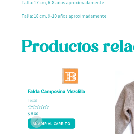
Talla: 17 cm, 6-8 años aproximadamente
Talla: 18 cm, 9-10 años aproximadamente
Productos rel
Este
producto
tiene
Falda Campesina Mezclilla
múltiple
Textil
variantes
Valorado
$
560
Las
con
0
opciones
AÑADIR AL CARRITO
de
5
se