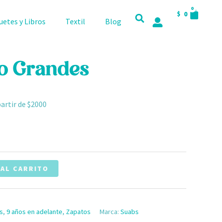
CART
0
$
0
uetes y Libros
Textil
Blog
o Grandes
partir de $2000
 AL CARRITO
os
,
9 años en adelante
,
Zapatos
Marca:
Suabs