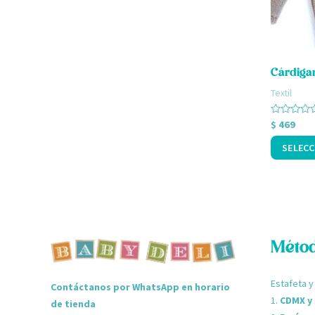
pueden
elegir
en
Cárdigan
la
Textil
página
de
Valorado
$
469
con
producto
0
SELECC
de
5
Métod
Estafeta y
Contáctanos por WhatsApp en horario
1.
CDMX y
de tienda