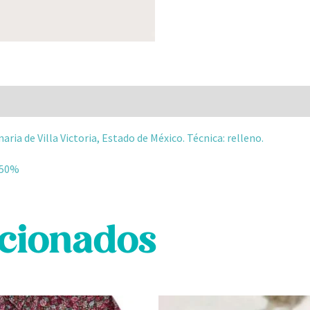
 (0)
ria de Villa Victoria, Estado de México. Técnica: relleno.
 50%
acionados
Este