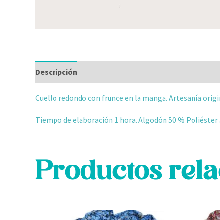
Descripción
Información adicional
Valoraciones
Cuello redondo con frunce en la manga. Artesanía origina
Tiempo de elaboración 1 hora. Algodón 50 % Poliéster
Productos rel
Este
Este