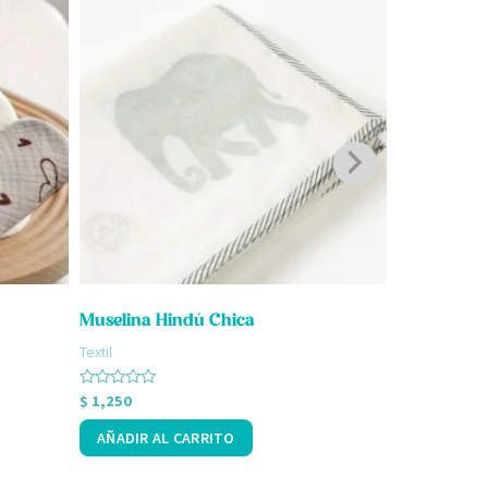
Muselina Hindú Chica
Muselina H
Textil
Textil
Valorado
Valorado
$
1,250
$
1,450
con
con
0
0
AÑADIR AL CARRITO
AÑADIR A
de
de
5
5