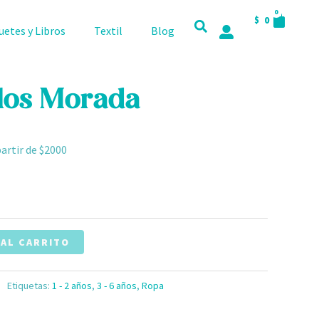
CART
0
$
0
uetes y Libros
Textil
Blog
llos Morada
partir de $2000
 AL CARRITO
Etiquetas:
1 - 2 años
,
3 - 6 años
,
Ropa