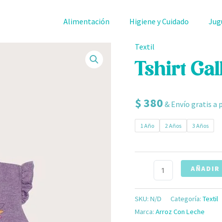
Alimentación
Higiene y Cuidado
Jug
Textil
Tshirt
Gallos
Tshirt Ga
Morada
cantidad
$
380
& Envío gratis a 
1 Año
2 Años
3 Años
AÑADIR
SKU:
N/D
Categoría:
Textil
Marca:
Arroz Con Leche