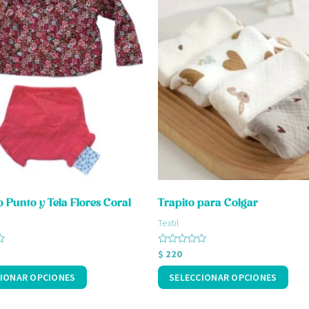
producto
tiene
s
múltiples
.
variantes.
Las
opciones
se
pueden
elegir
en
 Punto y Tela Flores Coral
Trapito para Colgar
la
Textil
página
de
Valorado
$
220
con
producto
0
IONAR OPCIONES
SELECCIONAR OPCIONES
de
5